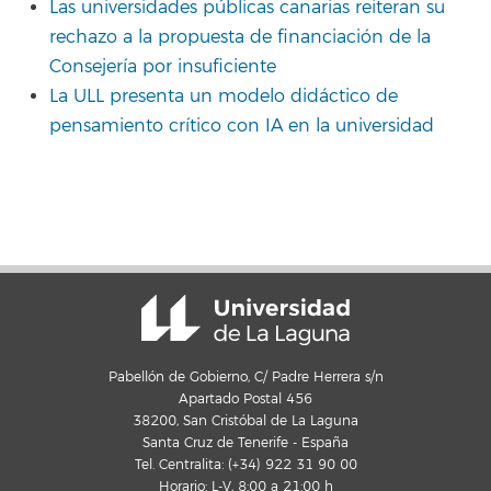
Las universidades públicas canarias reiteran su
rechazo a la propuesta de financiación de la
Consejería por insuficiente
La ULL presenta un modelo didáctico de
pensamiento crítico con IA en la universidad
Pabellón de Gobierno, C/ Padre Herrera s/n
Apartado Postal 456
38200, San Cristóbal de La Laguna
Santa Cruz de Tenerife - España
Tel. Centralita: (+34) 922 31 90 00
Horario: L-V, 8:00 a 21:00 h