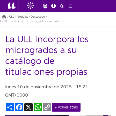
ULL - Noticias
Destacado
La ULL incorpora los microgrados a su catálogo de titulaciones propias
La ULL incorpora los
microgrados a su
catálogo de
titulaciones propias
lunes 10 de noviembre de 2025 - 15:21
GMT+0000
Compartir
Facebook
X
WhatsApp
Copy
← Volver atrás
Link