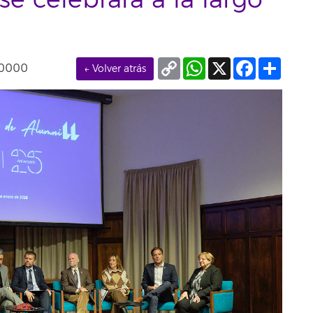
se celebrará a la largo
Copy
WhatsApp
X
Facebook
Compa
+0000
← Volver atrás
Link