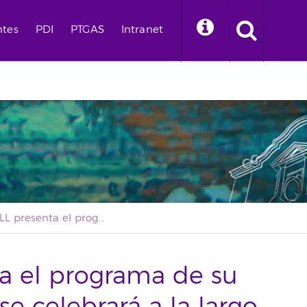
ntes
PDI
PTGAS
Intranet
Alumni ULL presenta el programa de su 25º aniversario que se celebrará a la largo de 2026
a el programa de su