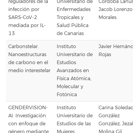
reguladores de la
Universitario de
Córdoba Lanús
infección por
Enfermedades
Jacob Lorenzo
SARS-CoV-2
Tropicales y
Morales.
mediada por IL-
Salud Pública
13
de Canarias
Carbonstelar.
Instituto
Javier Hernán
Nanoestructuras
Universitario de
Rojas
de carbono en el
Estudios
medio interestelar
Avanzados en
Física Atómica,
Molecular y
Fotónica
GENDERVISION-
Instituto
Carina Soleda
AI. Investigación
Universitario de
González
con enfoque de
Estudios de las
González; Jeza
género mediante
Mujeres
Molina Gil