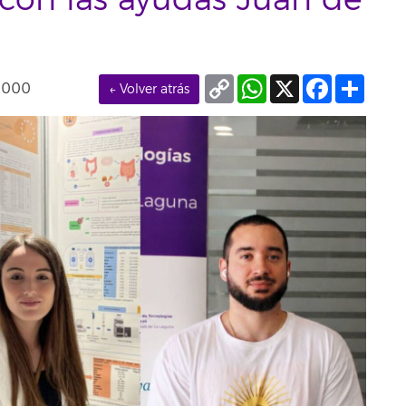
 con las ayudas Juan de
Copy
WhatsApp
X
Facebook
Compa
0000
← Volver atrás
Link