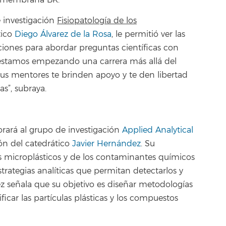
nsmembrana BK.
e investigación
Fisiopatología de los
tico
Diego Álvarez de la Rosa
, le permitió ver las
ciones para abordar preguntas científicas con
 estamos empezando una carrera más allá del
s mentores te brinden apoyo y te den libertad
s”, subraya.
orará al grupo de investigación
Applied Analytical
ión del catedrático
Javier Hernández
. Su
los microplásticos y de los contaminantes químicos
strategias analíticas que permitan detectarlos y
z señala que su objetivo es diseñar metodologías
ficar las partículas plásticas y los compuestos