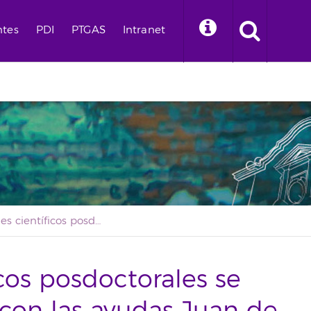
ntes
PDI
PTGAS
Intranet
Tres jóvenes científicos posdoctorales se incorporan a la ULL con las ayudas Juan de la Cierva
icos posdoctorales se