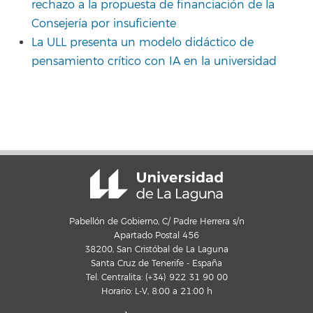
rechazo a la propuesta de financiación de la
Consejería por insuficiente
La ULL presenta un modelo didáctico de
pensamiento crítico con IA en la universidad
Pabellón de Gobierno, C/ Padre Herrera s/n
Apartado Postal 456
38200, San Cristóbal de La Laguna
Santa Cruz de Tenerife - España
Tel. Centralita: (+34) 922 31 90 00
Horario: L-V, 8:00 a 21:00 h