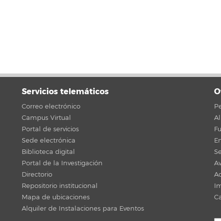
Servicios telemáticos
O
Correo electrónico
Pe
Campus Virtual
A
Portal de servicios
F
Sede electrónica
En
Biblioteca digital
Se
Portal de la Investigación
Av
Directorio
Ac
Repositorio institucional
Im
Mapa de ubicaciones
C
Alquiler de Instalaciones para Eventos