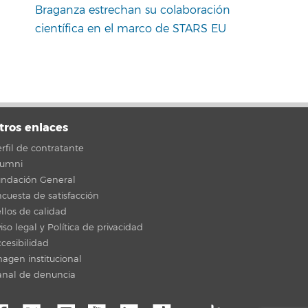
Braganza estrechan su colaboración
científica en el marco de STARS EU
tros enlaces
rfil de contratante
lumni
undación General
cuesta de satisfacción
llos de calidad
iso legal y Política de privacidad
cesibilidad
agen institucional
anal de denuncia