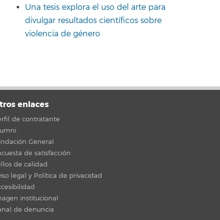
Una tesis explora el uso del arte para
divulgar resultados científicos sobre
violencia de género
tros enlaces
rfil de contratante
lumni
undación General
cuesta de satisfacción
llos de calidad
iso legal y Política de privacidad
cesibilidad
agen institucional
anal de denuncia