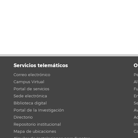
Servicios telemáticos
O
Correo electrónico
Pe
Campus Virtual
A
Portal de servicios
F
Sede electrónica
En
Biblioteca digital
Se
Portal de la Investigación
Av
Directorio
Ac
Repositorio institucional
Im
Mapa de ubicaciones
C