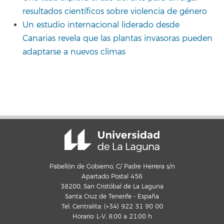
resultados científicos sobre violencia de género
Un estudio internacional liderado desde
Canarias revela que las plantas invasoras pueden
adaptarse a nuevos climas
Pabellón de Gobierno, C/ Padre Herrera s/n
Apartado Postal 456
38200, San Cristóbal de La Laguna
Santa Cruz de Tenerife - España
Tel. Centralita: (+34) 922 31 90 00
Horario: L-V, 8:00 a 21:00 h