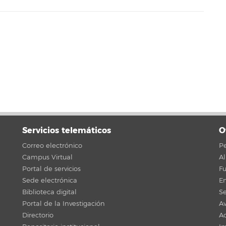
Servicios telemáticos
O
Correo electrónico
Pe
Campus Virtual
A
Portal de servicios
F
Sede electrónica
En
Biblioteca digital
Se
Portal de la Investigación
Av
Directorio
Ac