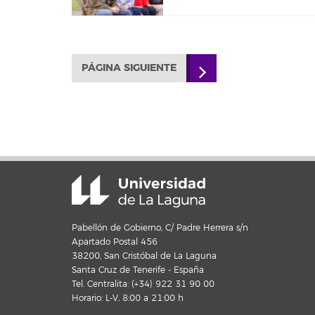
PÁGINA SIGUIENTE
Pabellón de Gobierno, C/ Padre Herrera s/n
Apartado Postal 456
38200, San Cristóbal de La Laguna
Santa Cruz de Tenerife - España
Tel. Centralita: (+34) 922 31 90 00
Horario: L-V, 8:00 a 21:00 h