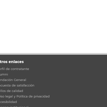
tros enlaces
rfil de contratante
lumni
undación General
cuesta de satisfacción
llos de calidad
iso legal y Política de privacidad
cesibilidad