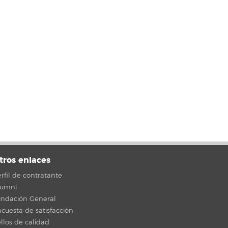
tros enlaces
rfil de contratante
lumni
undación General
cuesta de satisfacción
llos de calidad