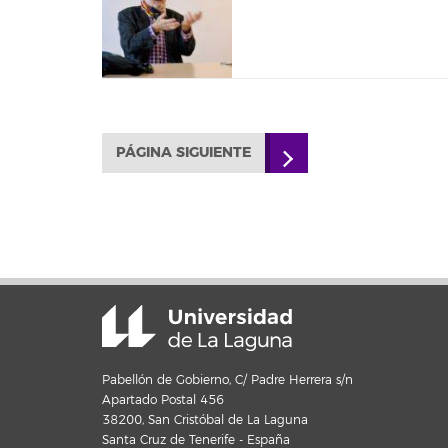
PÁGINA SIGUIENTE
Pabellón de Gobierno, C/ Padre Herrera s/n
Apartado Postal 456
38200, San Cristóbal de La Laguna
Santa Cruz de Tenerife - España