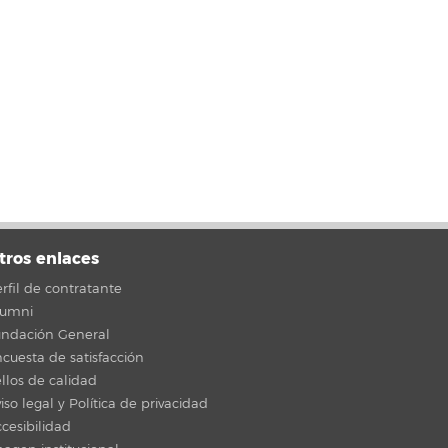
tros enlaces
rfil de contratante
lumni
undación General
cuesta de satisfacción
llos de calidad
iso legal y Política de privacidad
cesibilidad