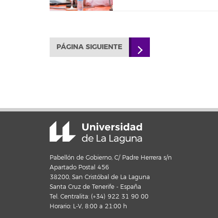
PÁGINA SIGUIENTE
Pabellón de Gobierno, C/ Padre Herrera s/n
Apartado Postal 456
38200, San Cristóbal de La Laguna
Santa Cruz de Tenerife - España
Tel. Centralita: (+34) 922 31 90 00
Horario: L-V, 8:00 a 21:00 h