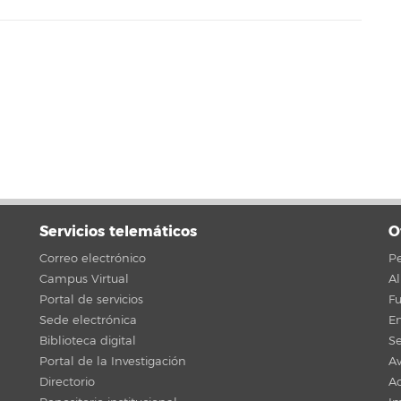
Servicios telemáticos
O
Correo electrónico
Pe
Campus Virtual
A
Portal de servicios
F
Sede electrónica
En
Biblioteca digital
Se
Portal de la Investigación
Av
Directorio
Ac