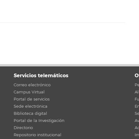
Servicios telemáticos
O
Correo electrónico
Pe
Campus Virtual
A
Portal de servicios
F
Sede electrónica
En
Biblioteca digital
Se
Portal de la Investigación
Av
Directorio
Ac
Repositorio institucional
Im