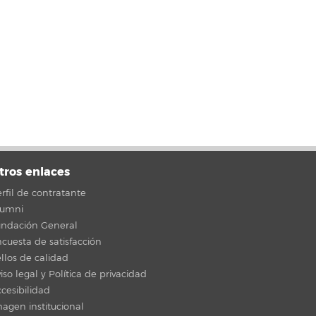
tros enlaces
rfil de contratante
lumni
undación General
cuesta de satisfacción
llos de calidad
iso legal y Política de privacidad
cesibilidad
agen institucional