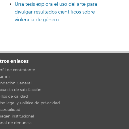
Una tesis explora el uso del arte para
divulgar resultados científicos sobre
violencia de género
tros enlaces
rfil de contratante
lumni
undación General
cuesta de satisfacción
llos de calidad
iso legal y Política de privacidad
cesibilidad
agen institucional
anal de denuncia