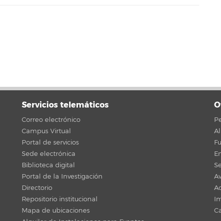
Servicios telemáticos
O
Correo electrónico
Pe
Campus Virtual
A
Portal de servicios
F
Sede electrónica
En
Biblioteca digital
Se
Portal de la Investigación
Av
Directorio
Ac
Repositorio institucional
Im
Mapa de ubicaciones
C