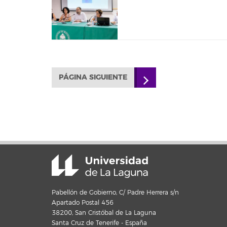
PÁGINA SIGUIENTE
Pabellón de Gobierno, C/ Padre Herrera s/n
Apartado Postal 456
38200, San Cristóbal de La Laguna
Santa Cruz de Tenerife - España