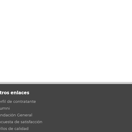
tros enlaces
rfil de contratante
lumni
undación General
cuesta de satisfacción
llos de calidad