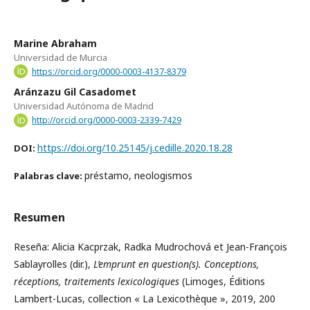
Marine Abraham
Universidad de Murcia
https://orcid.org/0000-0003-4137-8379
Aránzazu Gil Casadomet
Universidad Autónoma de Madrid
http://orcid.org/0000-0003-2339-7429
https://doi.org/10.25145/j.cedille.2020.18.28
DOI:
préstamo, neologismos
Palabras clave:
Resumen
Reseña: Alicia Kacprzak, Radka Mudrochová et Jean-François
Sablayrolles (dir.),
L’emprunt en question(s). Conceptions,
réceptions, traitements lexicologiques
(Limoges, Éditions
Lambert-Lucas, collection « La Lexicothèque », 2019, 200