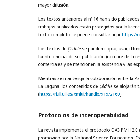
mayor difusión.
Los textos anteriores al nº 16 han sido publicados 
trabajos publicados están protegidos por la licenc
texto completo se puede consultar aquí:
https://
Los textos de
Çédille
se pueden copiar, usar, difun
fuente original de su publicación (nombre de la rev
comerciales y se mencionen la existencia y las esp
Mientras se mantenga la colaboración entre la Aso
La Laguna, los contenidos de
Çédille
se alojarán 
(
https://riull.ull.es/xmlui/handle/915/2160
).
Protocolos de interoperabilidad
La revista implementa el protocolo OAI-PMH 2.0 (
promovido por la National Science Foundation. Es