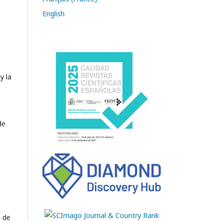
English
y la
de
n de