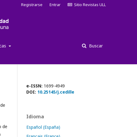
Registrarse
Entrar
Sitio Revistas ULL
icas
Buscar
e-ISSN:
1699-4949
DOI:
10.25145/j.cedille
 de
Idioma
o de
Español (España)
a
Français (France)