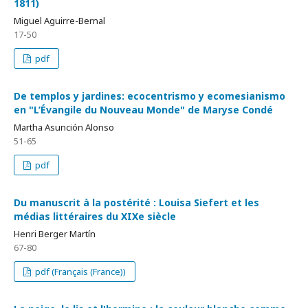
1811)
Miguel Aguirre-Bernal
17-50
pdf
De templos y jardines: ecocentrismo y ecomesianismo
en "L’Évangile du Nouveau Monde" de Maryse Condé
Martha Asunción Alonso
51-65
pdf
Du manuscrit à la postérité : Louisa Siefert et les
médias littéraires du XIXe siècle
Henri Berger Martín
67-80
pdf (Français (France))