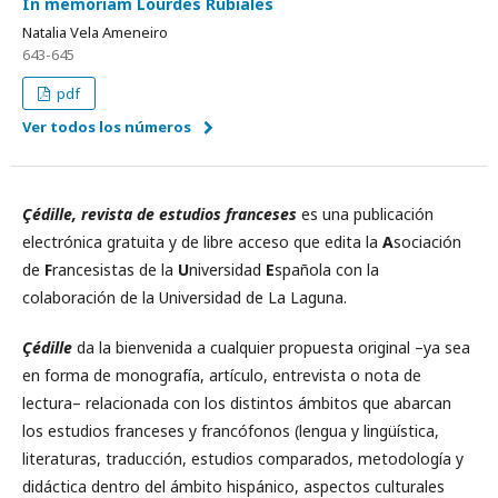
In memoriam Lourdes Rubiales
Natalia Vela Ameneiro
643-645
pdf
Ver todos los números
Çédille, revista de estudios franceses
es una publicación
electrónica gratuita y de libre acceso que edita la
A
sociación
de
F
rancesistas de la
U
niversidad
E
spañola con la
colaboración de la Universidad de La Laguna.
Çédille
da la bienvenida a cualquier propuesta original –ya sea
en forma de monografía, artículo, entrevista o nota de
lectura– relacionada con los distintos ámbitos que abarcan
los estudios franceses y francófonos (lengua y lingüística,
literaturas, traducción, estudios comparados, metodología y
didáctica dentro del ámbito hispánico, aspectos culturales