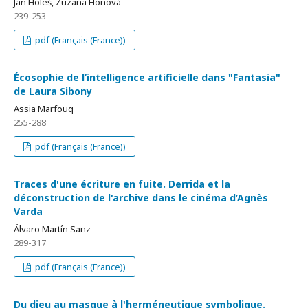
Jan Holeš, Zuzana Honová
239-253
pdf (Français (France))
Écosophie de l’intelligence artificielle dans "Fantasia"
de Laura Sibony
Assia Marfouq
255-288
pdf (Français (France))
Traces d'une écriture en fuite. Derrida et la
déconstruction de l'archive dans le cinéma d’Agnès
Varda
Álvaro Martín Sanz
289-317
pdf (Français (France))
Du dieu au masque à l'herméneutique symbolique.