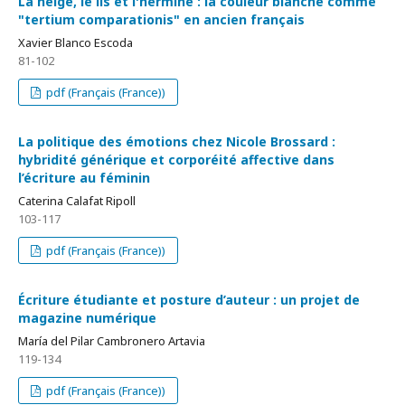
La neige, le lis et l'hermine : la couleur blanche comme
"tertium comparationis" en ancien français
Xavier Blanco Escoda
81-102
pdf (Français (France))
La politique des émotions chez Nicole Brossard :
hybridité générique et corporéité affective dans
l’écriture au féminin
Caterina Calafat Ripoll
103-117
pdf (Français (France))
Écriture étudiante et posture d’auteur : un projet de
magazine numérique
María del Pilar Cambronero Artavia
119-134
pdf (Français (France))