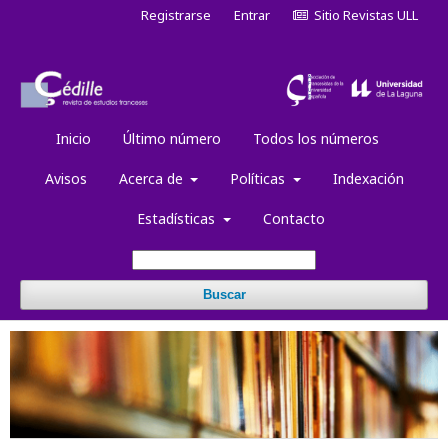
Registrarse
Entrar
Sitio Revistas ULL
Inicio
Último número
Todos los números
Avisos
Acerca de
Políticas
Indexación
Estadísticas
Contacto
Buscar