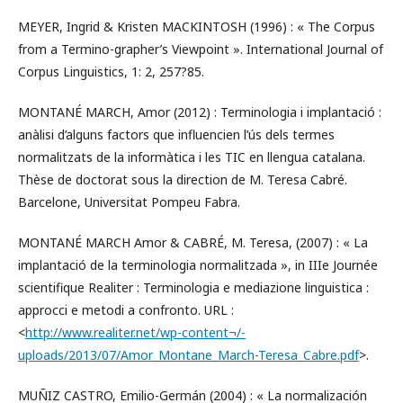
MEYER, Ingrid & Kristen MACKINTOSH (1996) : « The Corpus
from a Termino-grapher’s Viewpoint ». International Journal of
Corpus Linguistics, 1: 2, 257?85.
MONTANÉ MARCH, Amor (2012) : Terminologia i implantació :
anàlisi d’alguns factors que influencien l’ús dels termes
normalitzats de la informàtica i les TIC en llengua catalana.
Thèse de doctorat sous la direction de M. Teresa Cabré.
Barcelone, Universitat Pompeu Fabra.
MONTANÉ MARCH Amor & CABRÉ, M. Teresa, (2007) : « La
implantació de la terminologia normalitzada », in IIIe Journée
scientifique Realiter : Terminologia e mediazione linguistica :
approcci e metodi a confronto. URL :
<
http://www.realiter.net/wp-content¬/-
uploads/2013/07/Amor_Montane_March-Teresa_Cabre.pdf
>.
MUÑIZ CASTRO, Emilio-Germán (2004) : « La normalización