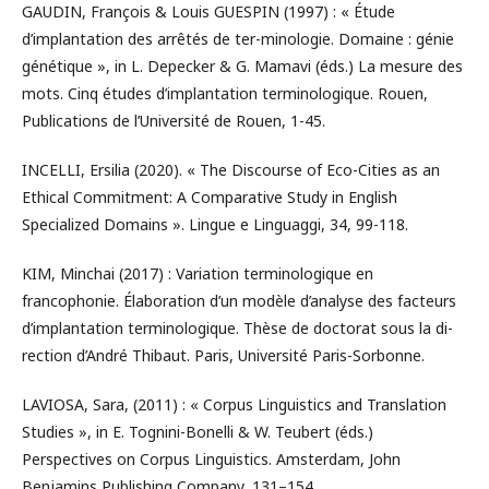
GAUDIN, François & Louis GUESPIN (1997) : « Étude
d’implantation des arrêtés de ter-minologie. Domaine : génie
génétique », in L. Depecker & G. Mamavi (éds.) La mesure des
mots. Cinq études d’implantation terminologique. Rouen,
Publications de l’Université de Rouen, 1-45.
INCELLI, Ersilia (2020). « The Discourse of Eco-Cities as an
Ethical Commitment: A Comparative Study in English
Specialized Domains ». Lingue e Linguaggi, 34, 99-118.
KIM, Minchai (2017) : Variation terminologique en
francophonie. Élaboration d’un modèle d’analyse des facteurs
d’implantation terminologique. Thèse de doctorat sous la di-
rection d’André Thibaut. Paris, Université Paris-Sorbonne.
LAVIOSA, Sara, (2011) : « Corpus Linguistics and Translation
Studies », in E. Tognini-Bonelli & W. Teubert (éds.)
Perspectives on Corpus Linguistics. Amsterdam, John
Benjamins Publishing Company, 131–154.