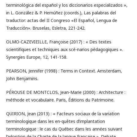
terminológica del español y los diccionarios especializados »,
in L. González & P. Hernúñez (coords.), Las palabras del
traductor: actas del II Congreso «El Español, Lengua de
Traducción». Bruselas, Esletra, 221-242.
OLMO-CAZEVIEILLE, Françoise (2017) : « Des textes
scientifiques et techniques aux scé-narios pédagogiques ».
Synergies Europe, 12, 141-158.
PEARSON, Jennifer (1998) : Terms in Context. Amsterdam,
John Benjamins.
PÉROUSE DE MONTCLOS, Jean-Marie (2000) : Architecture :
méthode et vocabulaire. Paris, Éditions du Patrimoine.
QUIRION, Jean (2013) : « Facteurs sociaux de la variation
terminologique dans les en-quêtes d’implantation
terminologique : le cas du Québec dans les années suivant
l’adoption de la Charte de la langue française ». Debate