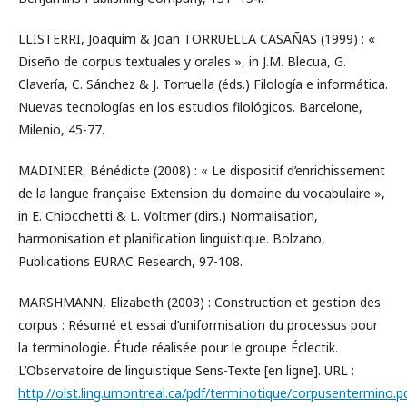
LLISTERRI, Joaquim & Joan TORRUELLA CASAÑAS (1999) : «
Diseño de corpus textuales y orales », in J.M. Blecua, G.
Clavería, C. Sánchez & J. Torruella (éds.) Filología e informática.
Nuevas tecnologías en los estudios filológicos. Barcelone,
Milenio, 45-77.
MADINIER, Bénédicte (2008) : « Le dispositif d’enrichissement
de la langue française Extension du domaine du vocabulaire »,
in E. Chiocchetti & L. Voltmer (dirs.) Normalisation,
harmonisation et planification linguistique. Bolzano,
Publications EURAC Research, 97-108.
MARSHMANN, Elizabeth (2003) : Construction et gestion des
corpus : Résumé et essai d’uniformisation du processus pour
la terminologie. Étude réalisée pour le groupe Éclectik.
L’Observatoire de linguistique Sens-Texte [en ligne]. URL :
http://olst.ling.umontreal.ca/pdf/terminotique/corpusentermino.p