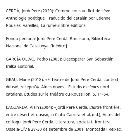
CERDÀ, Jordi Pere (2020): Comme sous un flot de sève.
Anthologie poétique. Traducido del catalán por Étienne
Rouziès. Vareilles, La rumeur libre éditions.
Fondo personal Jordi Pere Cerdà. Barcelona, Biblioteca
Nacional de Catalunya. [Inédito]
GARCÍA OLIVO, Pedro (2003): Desesperar. San Sebastián,
Iralka Editorial.
GRAU, Marie (2018): «El teatre de Jordi Pere Cerdà: context,
difusió, recepció». Aïnes noves - Estudis escènics nord-
catalans. Études sur le théâtre du Roussillon, 5, 11-64.
LAGUARDA, Alain (2004): «Jordi Pere Cerdà. L’autre frontière,
entre désert et oasis», in Cinto Carrera et al. (ed.), Actes del
col·loqui Jordi Pere Cerdà. Literatura, societat, frontera.
Osseja-Llívia 28-30 de setembre de 2001. Montcada i Reixac,