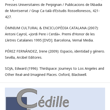
Presses Universitaires de Perpignan / Publicacions de l’Abadia
de Montserrat / Grup Ca-talà d’Estudis Rossellonesos, 421-
427.
ÒMNIUM CULTURAL & ENCICLOPÈDIA CATALANA (2007):
Antoni Cayrol, «Jordi Pere i Cerdà». Premi d’Honor de les
Lletres Catalanes 1995 [DVD]. Barcelona, Vernal Media.
PÉREZ FERNÁNDEZ, Irene (2009): Espacio, identidad y género.
Sevilla, Arcibel Editores.
SOJA, Edward (1996): Thirdspace: Journeys to Los Angeles and
Other Real-and-Imagined Places. Oxford, Blackwell.