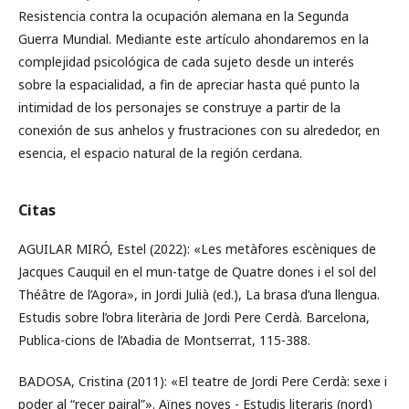
Resistencia contra la ocupación alemana en la Segunda
Guerra Mundial. Mediante este artículo ahondaremos en la
complejidad psicológica de cada sujeto desde un interés
sobre la espacialidad, a fin de apreciar hasta qué punto la
intimidad de los personajes se construye a partir de la
conexión de sus anhelos y frustraciones con su alrededor, en
esencia, el espacio natural de la región cerdana.
Citas
AGUILAR MIRÓ, Estel (2022): «Les metàfores escèniques de
Jacques Cauquil en el mun-tatge de Quatre dones i el sol del
Théâtre de l’Agora», in Jordi Julià (ed.), La brasa d’una llengua.
Estudis sobre l’obra literària de Jordi Pere Cerdà. Barcelona,
Publica-cions de l’Abadia de Montserrat, 115-388.
BADOSA, Cristina (2011): «El teatre de Jordi Pere Cerdà: sexe i
poder al “recer pairal”». Aïnes noves - Estudis literaris (nord)