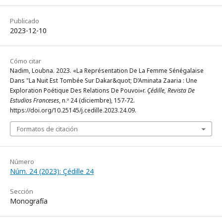
Publicado
2023-12-10
Cómo citar
Nadim, Loubna. 2023. «La Représentation De La Femme Sénégalaise
Dans "La Nuit Est Tombée Sur Dakar&quot; D’Aminata Zaaria : Une
Exploration Poétique Des Relations De Pouvoi»r.
Çédille, Revista De
Estudios Franceses
, n.º 24 (diciembre), 157-72.
https://doi.org/10.25145/j.cedille.2023.24.09.
Formatos de citación
Número
Núm. 24 (2023): Çédille 24
Sección
Monografía