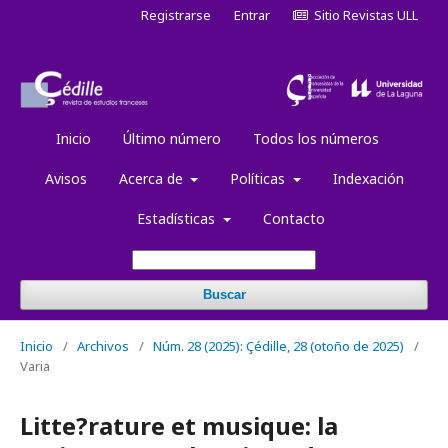
Registrarse
Entrar
Sitio Revistas ULL
Inicio
Último número
Todos los números
Avisos
Acerca de
Políticas
Indexación
Estadísticas
Contacto
Buscar
Inicio
/
Archivos
/
Núm. 28 (2025): Çédille, 28 (otoño de 2025)
/
Varia
Litte?rature et musique: la