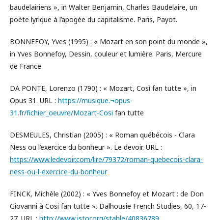
baudelairiens », in Walter Benjamin, Charles Baudelaire, un
poète lyrique à l’apogée du capitalisme. Paris, Payot.
BONNEFOY, Yves (1995) : « Mozart en son point du monde »,
in Yves Bonnefoy, Dessin, couleur et lumière. Paris, Mercure
de France.
DA PONTE, Lorenzo (1790) : « Mozart, Così fan tutte », in
Opus 31. URL :
https://musique.¬opus-
31.fr/fichier_oeuvre/Mozart-Cosi
fan tutte
DESMEULES, Christian (2005) : « Roman québécois - Clara
Ness ou l’exercice du bonheur ». Le devoir. URL :
https://www.ledevoir.com/lire/79372/roman-quebecois-clara-
ness-ou-l-exercice-du-bonheur
FINCK, Michèle (2002) : « Yves Bonnefoy et Mozart : de Don
Giovanni à Cosi fan tutte ». Dalhousie French Studies, 60, 17-
27. URL :
http://www.jstor.org/stable/40836789