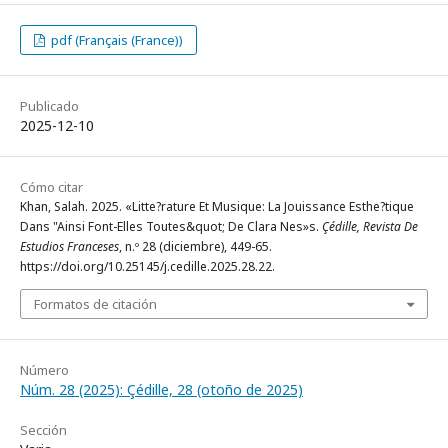
pdf (Français (France))
Publicado
2025-12-10
Cómo citar
Khan, Salah. 2025. «Litte?rature Et Musique: La Jouissance Esthe?tique
Dans "Ainsi Font-Elles Toutes&quot; De Clara Nes»s.
Çédille, Revista De
Estudios Franceses
, n.º 28 (diciembre), 449-65.
https://doi.org/10.25145/j.cedille.2025.28.22.
Formatos de citación
Número
Núm. 28 (2025): Çédille, 28 (otoño de 2025)
Sección