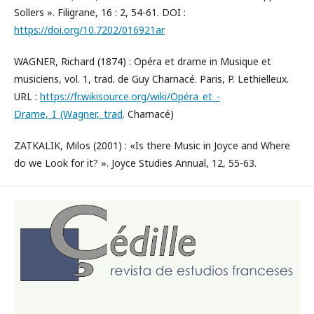
Sollers ». Filigrane, 16 : 2, 54-61. DOI :
https://doi.org/10.7202/016921ar
WAGNER, Richard (1874) : Opéra et drame in Musique et
musiciens, vol. 1, trad. de Guy Charnacé. Paris, P. Lethielleux.
URL :
https://fr.wikisource.org/wiki/Opéra_et_-
Drame,_I_(Wagner,_trad
. Charnacé)
ZATKALIK, Milos (2001) : «Is there Music in Joyce and Where
do we Look for it? ». Joyce Studies Annual, 12, 55-63.