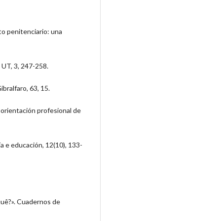
to penitenciario: una
a UT, 3, 247-258.
bralfaro, 63, 15.
 orientación profesional de
a e educación, 12(10), 133-
 quê?». Cuadernos de