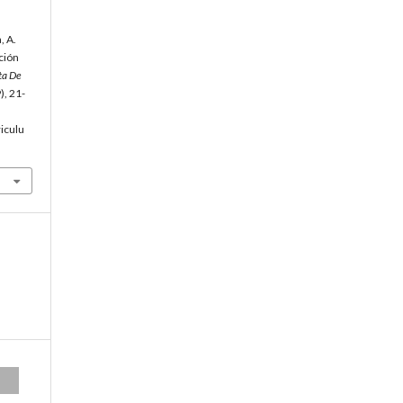
, A.
ción
ta De
9), 21-
riculu