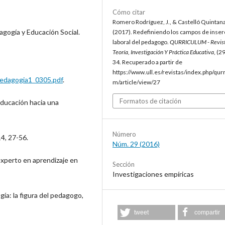
Cómo citar
Romero Rodríguez, J., & Castelló Quintana
gogía y Educación Social.
(2017). Redefiniendo los campos de inser
laboral del pedagogo.
QURRICULUM - Revis
Teoría, Investigación Y Práctica Educativa
, (2
34. Recuperado a partir de
https://www.ull.es/revistas/index.php/qur
pedagogia1_0305.pdf
.
m/article/view/27
Formatos de citación
educación hacia una
Número
4, 27-56.
Núm. 29 (2016)
experto en aprendizaje en
Sección
Investigaciones empíricas
ía: la figura del pedagogo,
tweet
compartir