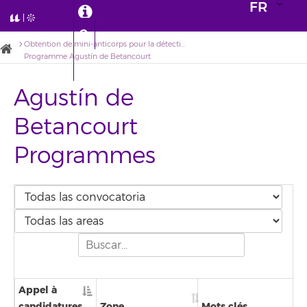
FR
Obtention de mini-anticorps pour la détection de la protéine Klotho par immunisation de dromadaires (Camelus dromedarius) aux îles Canaries (AnKloCam)
Programme Agustín de Betancourt
Agustín de
Betancourt
Programmes
Appel à
candidatures
Zone
Mots clés