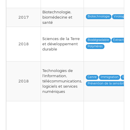
Biotechnologie,
Biotechnologie
Virologie
2017
biomédecine et
santé
Sciences de la Terre
Biodégradable
Extraction
2018
et développement
Polymères
durable
Technologies de
l'information,
Genre
Immigration
Prod
2018
télécommunications,
Prévention de la sensibilisat
logiciels et services
numériques