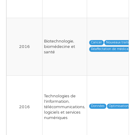
Biotechnologie,
Cancer
Nouveaux traiteme
2016
biomédecine et
Réaffectation de médicamen
santé
Technologies de
l'information,
Données
Optimisation
S
2016
télécommunications,
logiciels et services
numériques