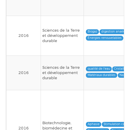
Sciences de la Terre
Biogaz
digestion anaérobi
2016
et développement
Énergies renouvelables
Dé
durable
Sciences de la Terre
qualité de l'eau
Cristallogr
2016
et développement
Matériaux durables
Nanote
durable
Biotechnologie,
Aphasie
Stimulation céréb
2016
biomédecine et