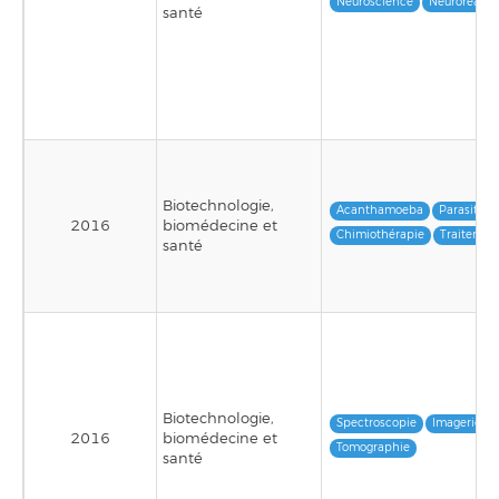
Neuroscience
Neuroréadap
santé
Biotechnologie,
Acanthamoeba
Parasitolo
2016
biomédecine et
Chimiothérapie
Traitemen
santé
Biotechnologie,
Spectroscopie
Imagerie m
2016
biomédecine et
Tomographie
santé