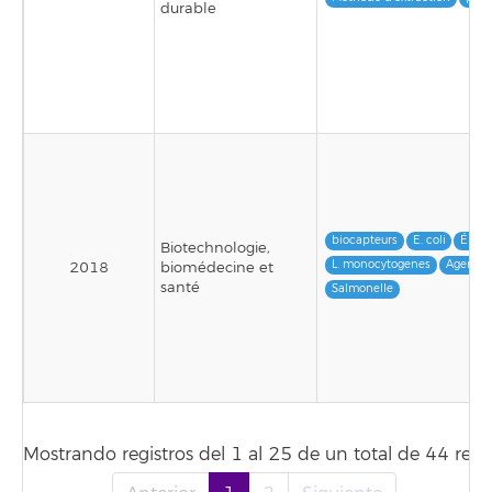
durable
biocapteurs
E. coli
Élect
Biotechnologie,
L. monocytogenes
Agents 
2018
biomédecine et
santé
Salmonelle
Mostrando registros del 1 al 25 de un total de 44 regis