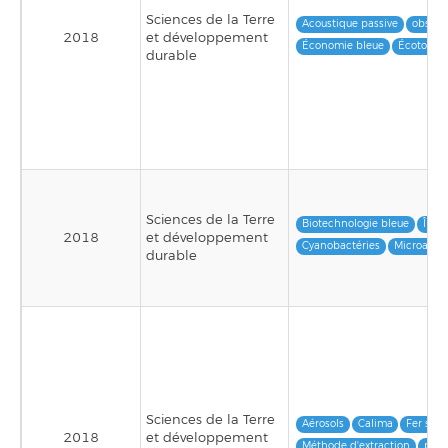
Sciences de la Terre
Acoustique passive
observ
2018
et développement
Économie bleue
Écotouri
durable
Sciences de la Terre
Biotechnologie bleue
Îles 
2018
et développement
Cyanobactéries
Microalgu
durable
Sciences de la Terre
Aérosols
Calima
Fer solu
2018
et développement
Méthode d'extraction
pous