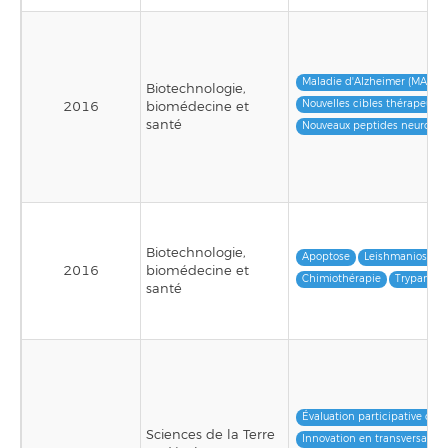
Maladie d'Alzheimer (MA)
Biotechnologie,
Nouvelles cibles thérapeutiq
2016
biomédecine et
santé
Nouveaux peptides neuropro
Biotechnologie,
Apoptose
Leishmaniose
2016
biomédecine et
Chimiothérapie
Trypanoso
santé
Évaluation participative des 
Sciences de la Terre
Innovation en transversalité