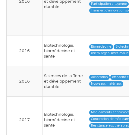
2016
et développement
Participation citoyenne
durable
Transfert d'innovation social
Biotechnologie,
Biomédecine
Biotechnolog
2016
biomédecine et
micro-organismes marins
santé
Sciences de la Terre
Adsorption
efficacité éner
2016
et développement
Nouveaux matériaux
durable
Médicaments antitumoraux
Biotechnologie,
Conception de médicament
2017
biomédecine et
santé
Résistance aux thérapies