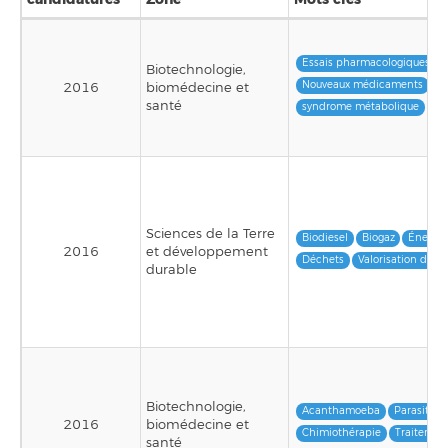
Essais pharmacologiques
Biotechnologie,
Nouveaux médicaments
Si
2016
biomédecine et
santé
syndrome métabolique
Sciences de la Terre
Biodiesel
Biogaz
Énergie
2016
et développement
Déchets
Valorisation des 
durable
Biotechnologie,
Acanthamoeba
Parasitolo
2016
biomédecine et
Chimiothérapie
Traitemen
santé