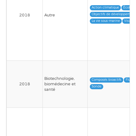
Action climatique
Écologi
Objectifs de développement
2018
Autre
La vie sous-marine
Visuali
Biotechnologie,
Composés bioactifs
Fluore
2018
biomédecine et
Sonde
santé