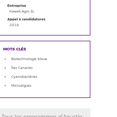
Entreprise
Kweek Agro SL.
Appel à candidatures
2018
MOTS CLÉS
Biotechnologie bleue
Îles Canaries
Cyanobactéries
Microalgues
Tous les programmes d'Agustín