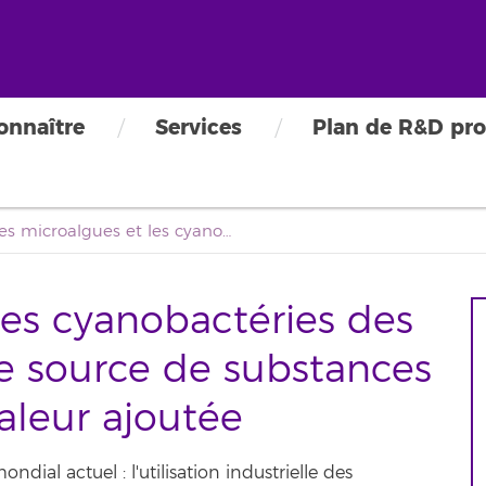
onnaître
Services
Plan de R&D pro
Les microalgues et les cyanobactéries des îles Canaries comme source de substances naturelles à haute valeur ajoutée
les cyanobactéries des
e source de substances
aleur ajoutée
ndial actuel : l'utilisation industrielle des