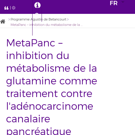
FR
Programme Agustín de Betancourt
MetaPanc – inhibition du métabolisme de la glutamine comme traitement contre l'adénocarcinome canalaire pancréatique
MetaPanc –
inhibition du
métabolisme de la
glutamine comme
traitement contre
l'adénocarcinome
canalaire
pancréatique