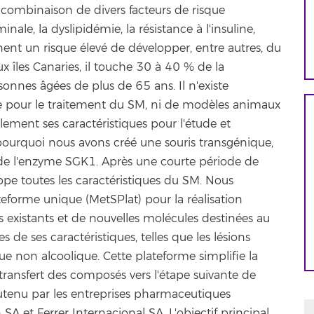
 combinaison de divers facteurs de risque
ale, la dyslipidémie, la résistance à l'insuline,
înent un risque élevé de développer, entre autres, du
x îles Canaries, il touche 30 à 40 % de la
sonnes âgées de plus de 65 ans. Il n'existe
 pour le traitement du SM, ni de modèles animaux
lement ses caractéristiques pour l'étude et
t pourquoi nous avons créé une souris transgénique,
 de l'enzyme SGK1. Après une courte période de
oppe toutes les caractéristiques du SM. Nous
forme unique (MetSPlat) pour la réalisation
 existants et de nouvelles molécules destinées au
de ses caractéristiques, telles que les lésions
ue non alcoolique. Cette plateforme simplifie la
 transfert des composés vers l'étape suivante de
utenu par les entreprises pharmaceutiques
A et Ferrer Internacional SA. L'objectif principal