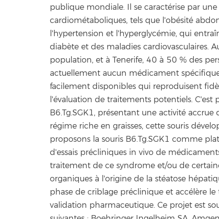
publique mondiale. Il se caractérise par une
cardiométaboliques, tels que l'obésité abdomin
l'hypertension et l'hyperglycémie, qui entra
diabète et des maladies cardiovasculaires. Au
population, et à Tenerife, 40 à 50 % des per
actuellement aucun médicament spécifique
facilement disponibles qui reproduisent fidè
l'évaluation de traitements potentiels. C'es
B6.Tg.SGK1, présentant une activité accrue
régime riche en graisses, cette souris dével
proposons la souris B6.Tg.SGK1 comme plate
d'essais précliniques in vivo de médicaments
traitement de ce syndrome et/ou de certaines 
organiques à l'origine de la stéatose hépatiq
phase de criblage préclinique et accélère le
validation pharmaceutique. Ce projet est so
suivantes : Boehringer Ingelheim SA, Amgen S