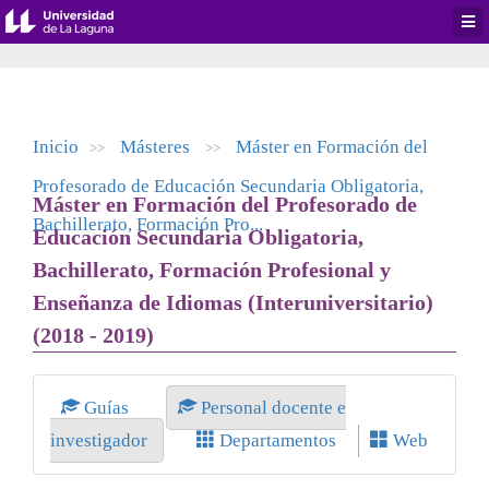
Desp
men
de
aplic
Inicio
Másteres
Máster en Formación del
>>
>>
Profesorado de Educación Secundaria Obligatoria,
Máster en Formación del Profesorado de
Bachillerato, Formación Pro...
Educación Secundaria Obligatoria,
Bachillerato, Formación Profesional y
Enseñanza de Idiomas (Interuniversitario)
(2018 - 2019)
Guías
Personal docente e
investigador
Departamentos
Web