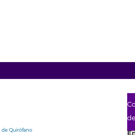
Co
de
 de Quirófano
En