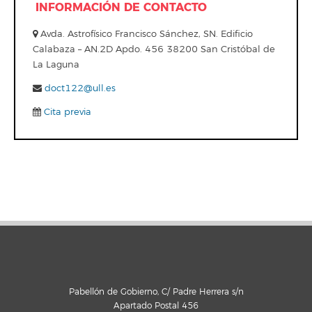
INFORMACIÓN DE CONTACTO
Avda. Astrofísico Francisco Sánchez, SN. Edificio
Calabaza – AN.2D Apdo. 456 38200 San Cristóbal de
La Laguna
doct122@ull.es
Cita previa
Pabellón de Gobierno, C/ Padre Herrera s/n
Apartado Postal 456