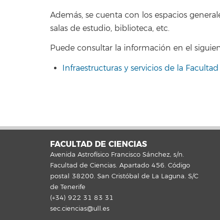
Además, se cuenta con los espacios generales
salas de estudio, biblioteca, etc.
Puede consultar la información en el siguien
Infraestructuras y servicios de la Faculta
FACULTAD DE CIENCIAS
Avenida Astrofísico Francisco Sánchez, s/n.
Facultad de Ciencias. Apartado 456. Código
postal 38200. San Cristóbal de La Laguna. S/C
de Tenerife
(+34) 922 31 83 31
sec.ciencias@ull.es