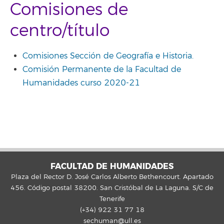
Comisiones de
centro/título
Comisiones Sección de Geografía e Historia.
Comisión Permanente de la Facultad de
Humanidades curso 2020-21
FACULTAD DE HUMANIDADES
Plaza del Rector D. José Carlos Alberto Bethencourt. Apartado
456. Código postal 38200. San Cristóbal de La Laguna. S/C de
Tenerife
(+34) 922 31 77 18
sechuman@ull.es