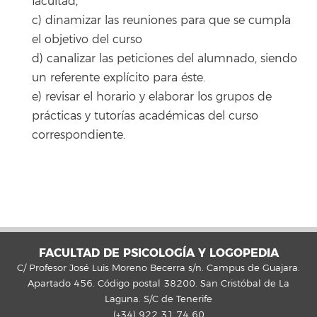
facultad,
c) dinamizar las reuniones para que se cumpla
el objetivo del curso
d) canalizar las peticiones del alumnado, siendo
un referente explícito para éste.
e) revisar el horario y elaborar los grupos de
prácticas y tutorías académicas del curso
correspondiente.
FACULTAD DE PSICOLOGÍA Y LOGOPEDIA
C/ Profesor José Luis Moreno Becerra s/n. Campus de Guajara.
Apartado 456. Código postal 38200. San Cristóbal de La
Laguna. S/C de Tenerife
(+34) 922 31 74 60