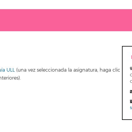
uía ULL
(una vez seleccionada la asignatura, haga clic
teriores).
f