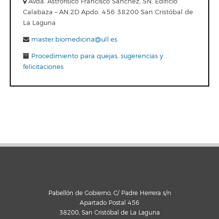
Avda. Astrofísico Francisco Sánchez, SN. Edificio
Calabaza – AN.2D Apdo. 456 38200 San Cristóbal de
La Laguna
master.biomedicina@ull.es
Procedimiento para quejas, sugerencias y
felicitaciones
Pabellón de Gobierno, C/ Padre Herrera s/n
Apartado Postal 456
38200, San Cristóbal de La Laguna