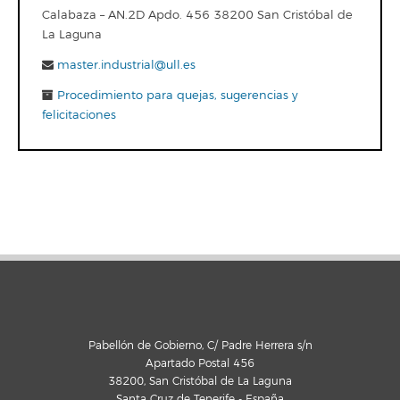
Calabaza – AN.2D Apdo. 456 38200 San Cristóbal de
La Laguna
master.industrial@ull.es
Procedimiento para quejas, sugerencias y
felicitaciones
Pabellón de Gobierno, C/ Padre Herrera s/n
Apartado Postal 456
38200, San Cristóbal de La Laguna
Santa Cruz de Tenerife - España