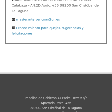
Calabaza – AN.2D Apdo. 456 38200 San Cristóbal de
La Laguna
master.intervencion@ull.es
Procedimiento para quejas, sugerencias y
felicitaciones
Pabellón de Gobierno, C/ Padre Herrera s/n
Apartado Postal 456
38200, San Cristóbal de La Laguna