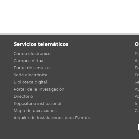
Servicios telemáticos
O
Correo electrónico
Pe
Campus Virtual
A
Portal de servicios
F
Sede electrónica
En
Biblioteca digital
Se
Portal de la Investigación
Av
Directorio
Ac
Repositorio institucional
Im
Mapa de ubicaciones
C
Alquiler de Instalaciones para Eventos