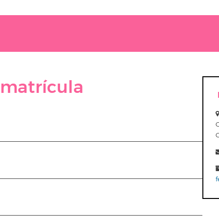
 matrícula
f