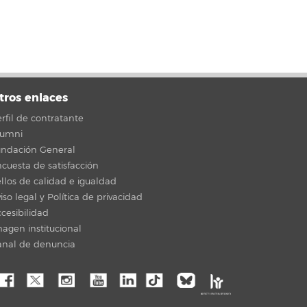
tros enlaces
rfil de contratante
lumni
undación General
cuesta de satisfacción
llos de calidad e igualdad
iso legal y Política de privacidad
cesibilidad
agen institucional
anal de denuncia