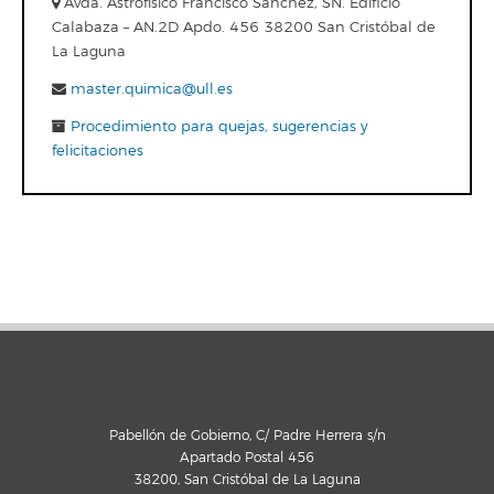
Avda. Astrofísico Francisco Sánchez, SN. Edificio
Calabaza – AN.2D Apdo. 456 38200 San Cristóbal de
La Laguna
master.quimica@ull.es
Procedimiento para quejas, sugerencias y
felicitaciones
Pabellón de Gobierno, C/ Padre Herrera s/n
Apartado Postal 456
38200, San Cristóbal de La Laguna