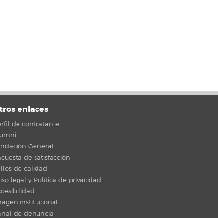
tros enlaces
rfil de contratante
lumni
undación General
cuesta de satisfacción
llos de calidad
iso legal y Política de privacidad
cesibilidad
agen institucional
anal de denuncia