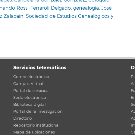
nando Rossi-Ferraroli Delgado
,
genealogía
,
José
z Zalacaín
,
Sociedad de Estudios Genealógicos y
Servicios telemáticos
O
Correo electrónico
Pe
Campus Virtual
A
Portal de servicios
F
Sede electrónica
En
Biblioteca digital
Se
Portal de la Investigación
Av
Directorio
Ac
Repositorio institucional
Im
Mapa de ubicaciones
C