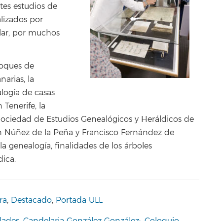
tes estudios de
alizados por
ular, por muchos
loques de
arias, la
logía de casas
 Tenerife, la
 Sociedad de Estudios Genealógicos y Heráldicos de
an Núñez de la Peña y Francisco Fernández de
a genealogía, finalidades de los árboles
dica.
ra
,
Destacado
,
Portada ULL
dades
,
Candelaria González González;
,
Coloquio