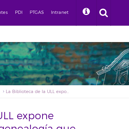
ntes
PDI
PTGAS
Intranet
La Biblioteca de la ULL expone documentos sobre genealogía que también ha digitalizado y publicado online
 ULL expone