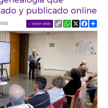
genealogía que
zado y publicado online
Copy
WhatsApp
X
Facebook
Compa
0000
← Volver atrás
Link