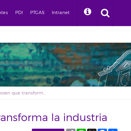
ntes
PDI
PTGAS
Intranet
Talento joven que transforma la industria
ransforma la industria
Copy
WhatsApp
X
Facebook
Compa