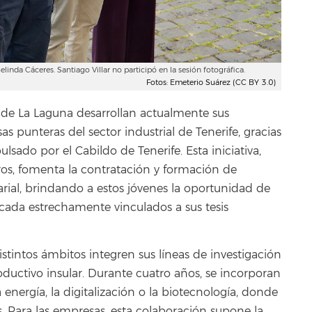
elinda Cáceres. Santiago Villar no participó en la sesión fotográfica.
Fotos: Emeterio Suárez (CC BY 3.0)
 de La Laguna desarrollan actualmente sus
 punteras del sector industrial de Tenerife, gracias
lsado por el Cabildo de Tenerife. Esta iniciativa,
s, fomenta la contratación y formación de
rial, brindando a estos jóvenes la oportunidad de
icada estrechamente vinculados a sus tesis
tintos ámbitos integren sus líneas de investigación
roductivo insular. Durante cuatro años, se incorporan
energía, la digitalización o la biotecnología, donde
. Para las empresas, esta colaboración supone la