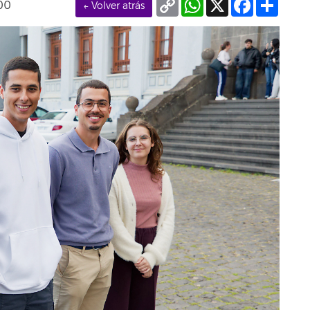
00
← Volver atrás
Link