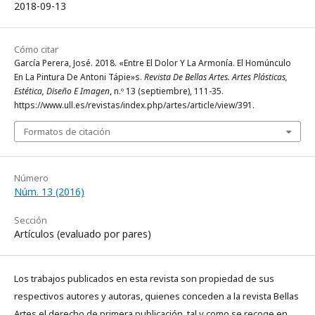
2018-09-13
Cómo citar
García Perera, José. 2018. «Entre El Dolor Y La Armonía. El Homúnculo
En La Pintura De Antoni Tápie»s.
Revista De Bellas Artes. Artes Plásticas,
Estética, Diseño E Imagen
, n.º 13 (septiembre), 111-35.
https://www.ull.es/revistas/index.php/artes/article/view/391.
Formatos de citación
Número
Núm. 13 (2016)
Sección
Artículos (evaluado por pares)
Los trabajos publicados en esta revista son propiedad de sus
respectivos autores y autoras, quienes conceden a la revista Bellas
Artes el derecho de primera publicación, tal y como se recoge en