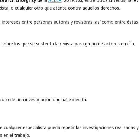
search Integrity
de la
ALLEA
, 2019. Así, entre otros criterios, la rev
xista, o cualquier otro que atente contra aquellos derechos.
 de intereses entre personas autoras y revisoras, así como entre éstas
 sobre los que se sustenta la revista para grupo de actores en ella.
uto de una investigación original e inédita.
 cualquier especialista pueda repetir las investigaciones realizadas y
s en el trabajo.