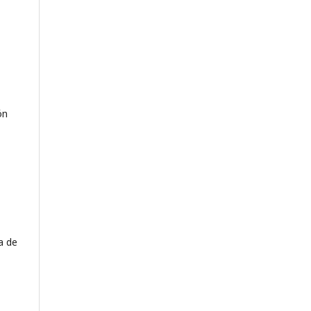
ón
a de