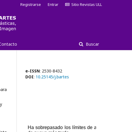
Registrarse
Entrar
Sitio Revistas ULL
Contacto
Buscar
e-ISSN
: 2530-8432
DOI
:
10.25145/j.bartes
para
 y