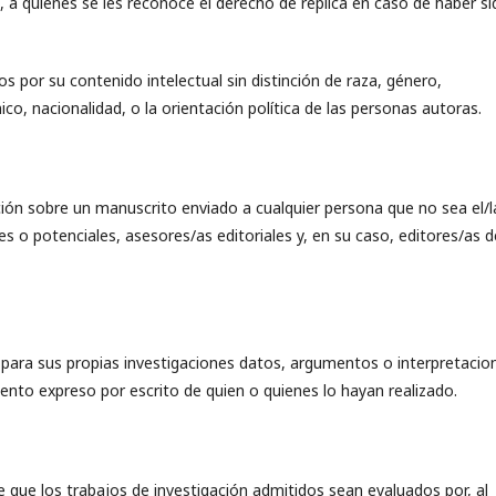
, a quienes se les reconoce el derecho de réplica en caso de haber si
 por su contenido intelectual sin distinción de raza, género,
nico, nacionalidad, o la orientación política de las personas autoras.
ión sobre un manuscrito enviado a cualquier persona que no sea el/l
s o potenciales, asesores/as editoriales y, en su caso, editores/as d
para sus propias investigaciones datos, argumentos o interpretacio
ento expreso por escrito de quien o quienes lo hayan realizado.
que los trabajos de investigación admitidos sean evaluados por, al