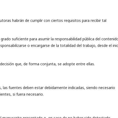
oras habrán de cumplir con ciertos requisitos para recibir tal
rado suficiente para asumir la responsabilidad pública del contenido
ponsabilizarse o encargarse de la totalidad del trabajo, desde el ini
decisión que, de forma conjunta, se adopte entre ellas.
s, las fuentes deben estar debidamente indicadas, siendo necesario
ntes, si fuera necesario.
del manuscrito presentado o, en caso de no haber sido detectado