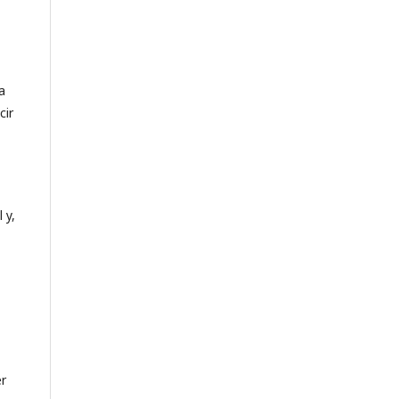
a
cir
 y,
er