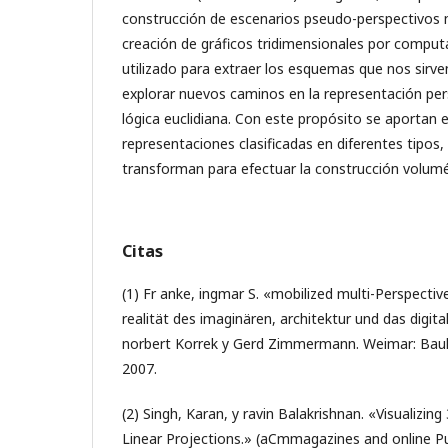
construcción de escenarios pseudo-perspectivos 
creación de gráficos tridimensionales por comput
utilizado para extraer los esquemas que nos sir
explorar nuevos caminos en la representación pers
lógica euclidiana. Con este propósito se aportan
representaciones clasificadas en diferentes tipos
transforman para efectuar la construcción volumét
Citas
(1) Fr anke, ingmar S. «mobilized multi-Perspective
realität des imaginären, architektur und das digitale
norbert Korrek y Gerd Zimmermann. Weimar: Bauh
2007.
(2) Singh, Karan, y ravin Balakrishnan. «Visualizin
Linear Projections.» (aCmmagazines and online Pu