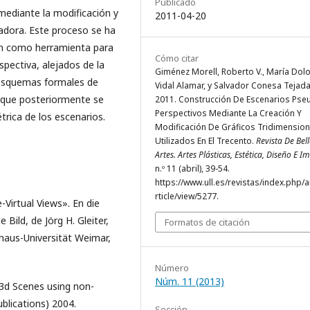
Publicado
mediante la modificación y
2011-04-20
adora. Este proceso se ha
ven como herramienta para
Cómo citar
pectiva, alejados de la
Giménez Morell, Roberto V., María Dol
 esquemas formales de
Vidal Alamar, y Salvador Conesa Tejada
, que posteriormente se
2011. Construcción De Escenarios Pse
Perspectivos Mediante La Creación Y
rica de los escenarios.
Modificación De Gráficos Tridimension
Utilizados En El Trecento.
Revista De Bel
Artes. Artes Plásticas, Estética, Diseño E 
n.º 11 (abril), 39-54.
https://www.ull.es/revistas/index.php/a
rticle/view/5277.
-Virtual Views». En die
 Bild, de Jörg H. Gleiter,
Formatos de citación
aus-Universität Weimar,
Número
Núm. 11 (2013)
g 3d Scenes using non-
blications) 2004.
Sección