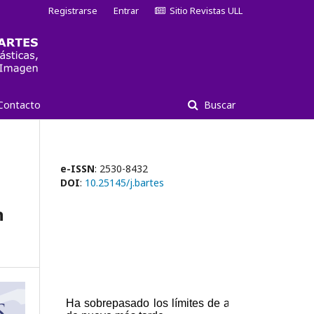
Registrarse
Entrar
Sitio Revistas ULL
Contacto
Buscar
e-ISSN
: 2530-8432
DOI
:
10.25145/j.bartes
n