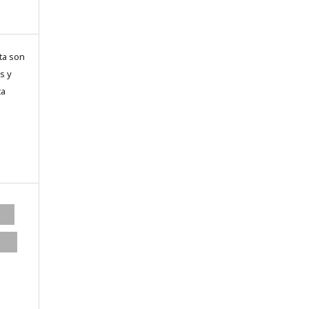
ta son
s y
ta