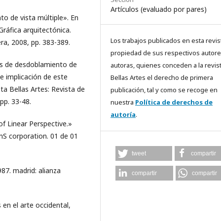
Artículos (evaluado por pares)
to de vista múltiple». En
Gráfica arquitectónica.
Los trabajos publicados en esta revis
era, 2008, pp. 383-389.
propiedad de sus respectivos autore
ras de desdoblamiento de
autoras, quienes conceden a la revis
 e implicación de este
Bellas Artes el derecho de primera
sta Bellas Artes: Revista de
publicación, tal y como se recoge en
pp. 33-48.
nuestra
Política de derechos de
autoría
.
of Linear Perspective.»
mS corporation. 01 de 01
tweet
compartir
987. madrid: alianza
compartir
compartir
en el arte occidental,