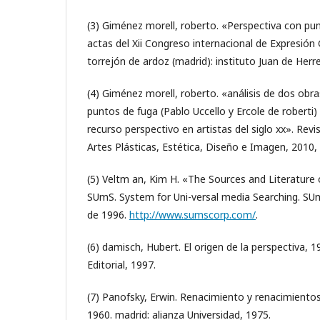
(3) Giménez morell, roberto. «Perspectiva con pun
actas del Xii Congreso internacional de Expresión 
torrejón de ardoz (madrid): instituto Juan de Herr
(4) Giménez morell, roberto. «análisis de dos ob
puntos de fuga (Pablo Uccello y Ercole de roberti)
recurso perspectivo en artistas del siglo xx». Revi
Artes Plásticas, Estética, Diseño e Imagen, 2010, 
(5) Veltm an, Kim H. «The Sources and Literature 
SUmS. System for Uni-versal media Searching. SU
de 1996.
http://www.sumscorp.com/
.
(6) damisch, Hubert. El origen de la perspectiva, 1
Editorial, 1997.
(7) Panofsky, Erwin. Renacimiento y renacimientos 
1960. madrid: alianza Universidad, 1975.