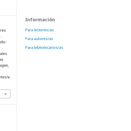
Información
Para lectores/as
ores
.
Para autores/as
udo-
Para bibliotecarios/as
ales
las
Imagen
,
rtes/a