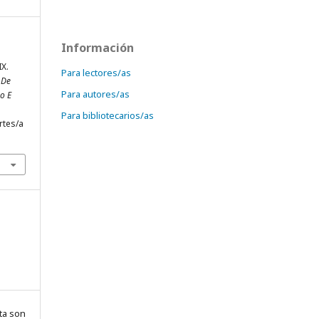
Información
IX.
Para lectores/as
 De
Para autores/as
ño E
Para bibliotecarios/as
rtes/a
ta son