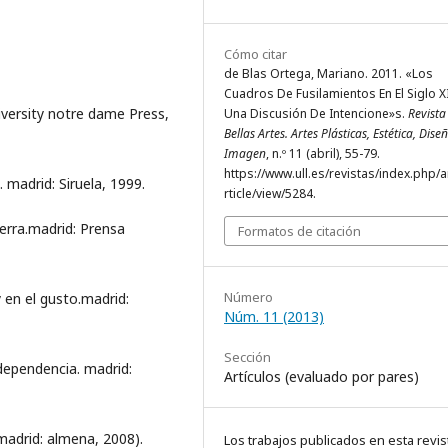
Cómo citar
de Blas Ortega, Mariano. 2011. «Los
Cuadros De Fusilamientos En El Siglo X
niversity notre dame Press,
Una Discusión De Intencione»s.
Revista
Bellas Artes. Artes Plásticas, Estética, Dise
Imagen
, n.º 11 (abril), 55-79.
https://www.ull.es/revistas/index.php/a
. madrid: Siruela, 1999.
rticle/view/5284.
uerra.madrid: Prensa
Formatos de citación
Número
y en el gusto.madrid:
Núm. 11 (2013)
Sección
ndependencia. madrid:
Artículos (evaluado por pares)
madrid: almena, 2008).
Los trabajos publicados en esta revis