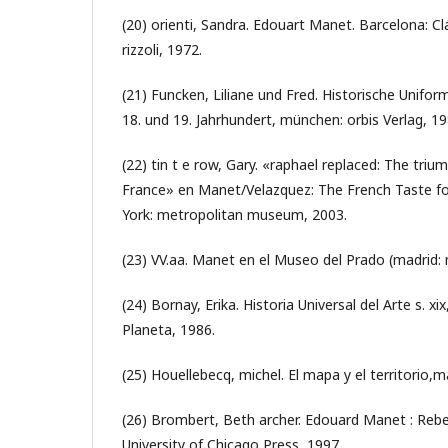
(20) orienti, Sandra. Edouart Manet. Barcelona: Cl
rizzoli, 1972.
(21) Funcken, Liliane und Fred. Historische Unifo
18. und 19. Jahrhundert, münchen: orbis Verlag, 19
(22) tin t e row, Gary. «raphael replaced: The triu
France» en Manet/Velazquez: The French Taste fo
York: metropolitan museum, 2003.
(23) VV.aa. Manet en el Museo del Prado (madrid:
(24) Bornay, Erika. Historia Universal del Arte s. xix
Planeta, 1986.
(25) Houellebecq, michel. El mapa y el territorio,
(26) Brombert, Beth archer. Edouard Manet : Rebel
University of Chicago Press, 1997.