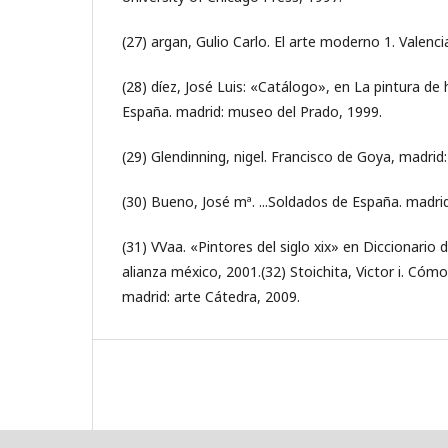
(27) argan, Gulio Carlo. El arte moderno 1. Valenc
(28) díez, José Luis: «Catálogo», en La pintura de h
España. madrid: museo del Prado, 1999.
(29) Glendinning, nigel. Francisco de Goya, madrid:
(30) Bueno, José mª. ...Soldados de España. madri
(31) VVaa. «Pintores del siglo xix» en Diccionario 
alianza méxico, 2001.(32) Stoichita, Victor i. Cóm
madrid: arte Cátedra, 2009.