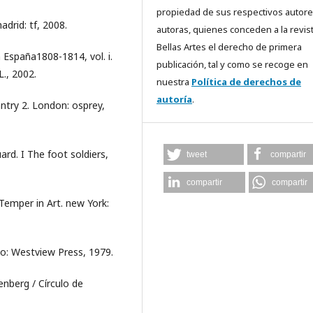
propiedad de sus respectivos autore
drid: tf, 2008.
autoras, quienes conceden a la revis
Bellas Artes el derecho de primera
 España1808-1814, vol. i.
publicación, tal y como se recoge en
L., 2002.
nuestra
Política de derechos de
autoría
.
antry 2. London: osprey,
ard. I The foot soldiers,
tweet
compartir
compartir
compartir
Temper in Art. new York:
o: Westview Press, 1979.
enberg / Círculo de