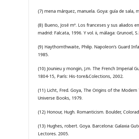
(7) mena márquez, manuela. Goya: guía de sala, ma
(8) Bueno, José mª. Los franceses y sus aliados en
madrid: Falcata, 1996. Y vol. ii, málaga: Grunoel, S.
(9) Haythornthwaite, Philip. Napoleon’s Guard Inf
1985.
(10) Jounieu y mongin, J.m. The French Imperial Gu
1804-15, París: His-tore&Colections, 2002.
(11) Licht, Fred. Goya, The Origins of the Modern 
Universe Books, 1979.
(12) Honour, Hugh. Romanticism. Boulder, Colorad
(13) Hughes, robert. Goya. Barcelona: Galaxia Gut
Lectores. 2005.