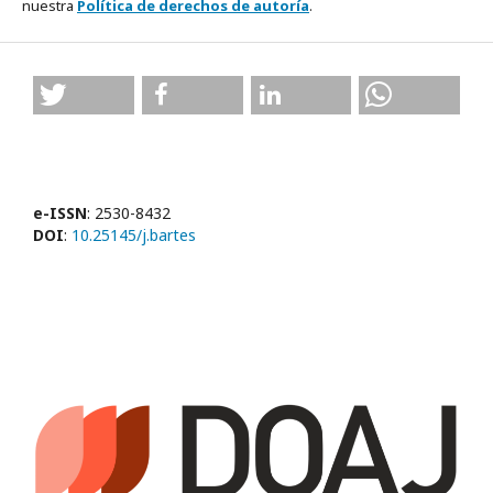
nuestra
Política de derechos de autoría
.
e-ISSN
: 2530-8432
DOI
:
10.25145/j.bartes