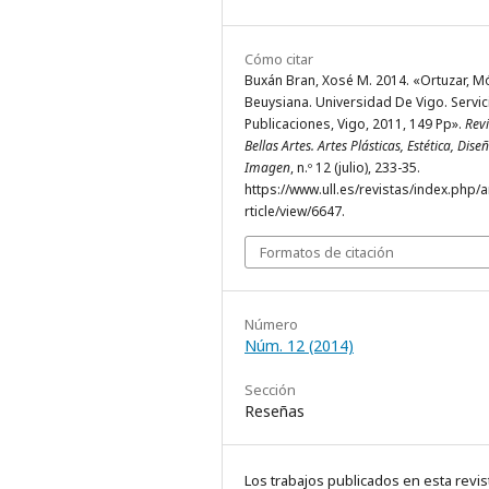
Cómo citar
Buxán Bran, Xosé M. 2014. «Ortuzar, M
Beuysiana. Universidad De Vigo. Servic
Publicaciones, Vigo, 2011, 149 Pp».
Revi
Bellas Artes. Artes Plásticas, Estética, Dise
Imagen
, n.º 12 (julio), 233-35.
https://www.ull.es/revistas/index.php/a
rticle/view/6647.
Formatos de citación
Número
Núm. 12 (2014)
Sección
Reseñas
Los trabajos publicados en esta revis