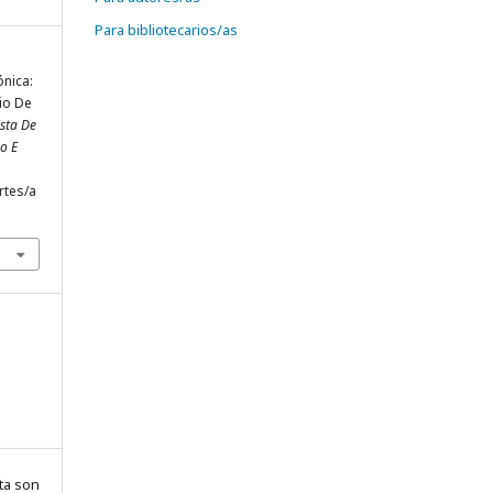
Para bibliotecarios/as
ónica:
io De
sta De
ño E
rtes/a
ta son