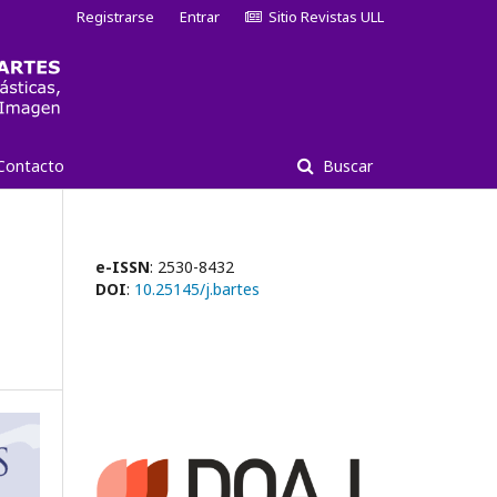
Registrarse
Entrar
Sitio Revistas ULL
Contacto
Buscar
e-ISSN
: 2530-8432
DOI
:
10.25145/j.bartes