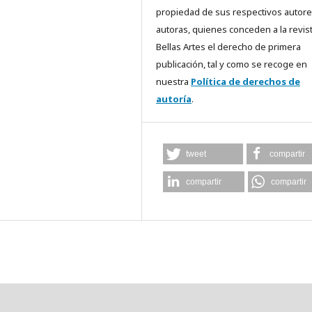
propiedad de sus respectivos autore
autoras, quienes conceden a la revis
Bellas Artes el derecho de primera
publicación, tal y como se recoge en
nuestra
Política de derechos de
autoría
.
tweet
compartir
compartir
compartir