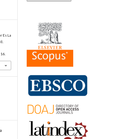
r Es La
o),
.16.
a