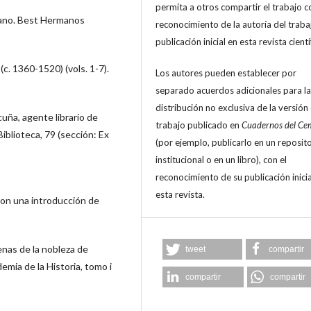
permita a otros compartir el trabajo c
yano. Best Hermanos
reconocimiento de la autoría del trabaj
publicación inicial en esta revista cientí
(c. 1360-1520) (vols. 1-7).
Los autores pueden establecer por
separado acuerdos adicionales para la
distribución no exclusiva de la versión
uña, agente librario de
trabajo publicado en
Cuadernos del Ce
iblioteca, 79 (sección: Ex
(por ejemplo, publicarlo en un reposit
institucional o en un libro), con el
reconocimiento de su publicación inicia
esta revista.
 Con una introducción de
nas de la nobleza de
tweet
compartir
emia de la Historia, tomo i
compartir
compartir