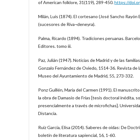
of American folklore, 31(119), 289-450.
https://doi.
Milán, Luis (1874). El cortesano (José Sancho Rayón E
(sucesores de Riva¬deneyra).
Palma, Ricardo (1894). Tradiciones peruanas. Barce
Editores. tomo iii.
Paz, Julián (1947). Noticias de Madrid y de las famili
Gonzalo Fernández de Oviedo, 1514-36. Revista de la
Museo del Ayuntamiento de Madrid, 55, 273-332.
Ponz Guillén, María del Carmen (1991). El manuscrito 
la obra de Damasio de Frías [tesis doctoral inédita, s
presencialmente a través de microfichas]. Universid
Distancia.
Ruiz García, Elisa (2014). Saberes de oídas: De Doct
boletín de literatura sapiencial, 16, 1-60.