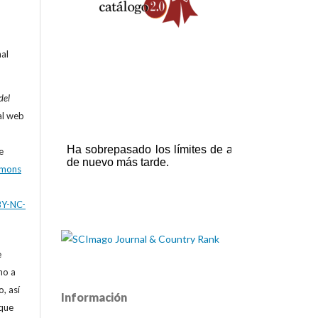
nal
del
al web
e
mmons
BY-NC-
e
ho a
, así
Información
que