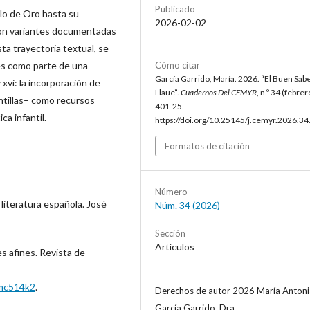
Publicado
lo de Oro hasta su
2026-02-02
 con variantes documentadas
ta trayectoria textual, se
es como parte de una
Cómo citar
García Garrido, María. 2026. “El Buen Sabe
 xvi: la incorporación de
Llaue”.
Cuadernos Del CEMYR
, n.º 34 (febrer
ntillas– como recursos
401-25.
ca infantil.
https://doi.org/10.25145/j.cemyr.2026.34
Formatos de citación
Número
 literatura española. José
Núm. 34 (2026)
Sección
Artículos
s afines. Revista de
bmc514k2
.
Derechos de autor 2026 María Antoni
García Garrido, Dra.