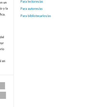
Para lectores/as
on un
o y la
Para autores/as
fica.
Para bibliotecarios/as
 del
myr
orio
l en