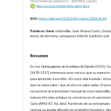
Universidad de Salamanca – IEMYRhd, España
https://orcid.org/0000-0001-6630-4224
https://doi.org/10.25145/j.cemyr.2026.34.16
DOI:
redondilla, Juan Álvarez Gato, Gonz
Palabras clave:
letras de doctrina, catequesis infantil, tradición oral
Resumen
En sus
Quinquagenas de la nobleza de España
(1555), G
(1478-1557) rememora unos versos que su maestro
para aprender a escribir: «En esta vida burlada / el bue
que se salva sabe / que el otro no sabe nada». El pr
reconstruir la transmisión textual de esta redondilla
manuscrito más antiguo se conserva en el cancioner
Gato (MH2-87, fol. 66v). Partiendo de un entramado l
rastrea su amplia difusión en el ámbito hispánico, de