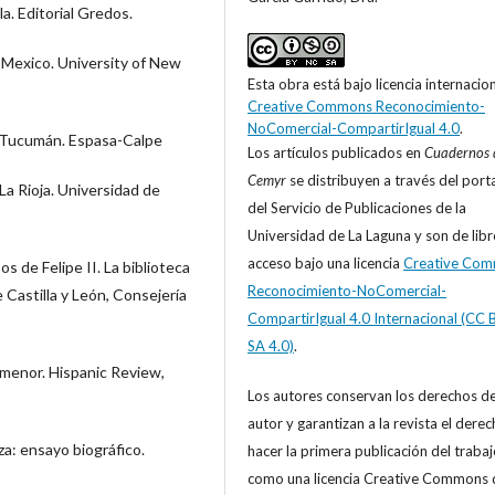
a. Editorial Gredos.
 Mexico. University of New
Esta obra está bajo licencia internacio
Creative Commons Reconocimiento-
NoComercial-CompartirIgual 4.0
.
e Tucumán. Espasa-Calpe
Los artículos publicados en
Cuadernos 
Cemyr
se distribuyen a través del port
La Rioja. Universidad de
del Servicio de Publicaciones de la
Universidad de La Laguna y son de libr
acceso bajo una licencia
Creative Co
s de Felipe II. La biblioteca
Reconocimiento-NoComercial-
Castilla y León, Consejería
CompartirIgual 4.0 Internacional (CC 
SA 4.0)
.
 menor. Hispanic Review,
Los autores conservan los derechos d
autor y garantizan a la revista el derec
a: ensayo biográfico.
hacer la primera publicación del trabajo
como una licencia Creative Commons 