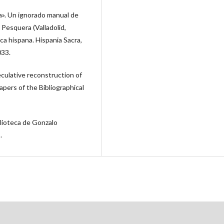
ça». Un ignorado manual de
Pesquera (Valladolid,
ica hispana. Hispania Sacra,
033.
culative reconstruction of
Papers of the Bibliographical
blioteca de Gonzalo
.