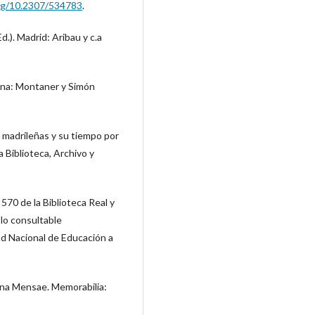
org/10.2307/534783
.
d.). Madrid: Aribau y c.a
lona: Montaner y Simón
as madrileñas y su tiempo por
 Biblioteca, Archivo y
570 de la Biblioteca Real y
olo consultable
ad Nacional de Educación a
rina Mensae. Memorabilia: