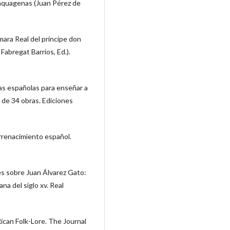
inquagenas (Juan Pérez de
mara Real del príncipe don
 Fabregat Barrios, Ed.).
llas españolas para enseñar a
il de 34 obras. Ediciones
errenacimiento español.
es sobre Juan Álvarez Gato:
na del siglo xv. Real
Rican Folk-Lore. The Journal