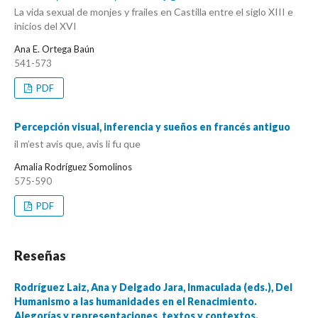
La vida sexual de monjes y frailes en Castilla entre el siglo XIII e
inicios del XVI
Ana E. Ortega Baún
541-573
PDF
Percepción visual, inferencia y sueños en francés antiguo
il m’est avis que, avis li fu que
Amalia Rodríguez Somolinos
575-590
PDF
Reseñas
Rodríguez Laiz, Ana y Delgado Jara, Inmaculada (eds.), Del
Humanismo a las humanidades en el Renacimiento.
Alegorías y representaciones, textos y contextos.