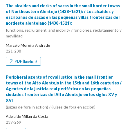
The alcaides and clerks of sacas in the small border towns
of Northeastern Alentejo (1438–1521): / Los alcaides y
escribanos de sacas en las pequeñas villas fronterizas del
nordeste alentejano (1438-1521):
functions, recruitment, and mobility / funciones, reclutamiento y
movilidad
Marcelo Moreira Andrade
221-238
PDF (English)
Peripheral agents of royal justice in the small frontier
towns of the Alto Alentejo in the 15th and 16th centuries /
Agentes de la justicia real periférica en las pequeñas
ciudades fronterizas del Alto Alentejo en los siglos XV y
XVI
(juizes de fora in action) / (juizes de fora en acción)
Adelaide Millán da Costa
239-269