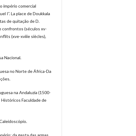
o império comercial
el I”. La place de Doukkala
rtas de quitação de D.
e confrontos (séculos xv-
flits (xve-xviiie siècles),
sa Nacional.
guesa no Norte de África-Da
ações.
tuguesa na Andaluzia (1500-
s Históricos Faculdade de
Caleidoscópio.
mpério: da gesta das armas