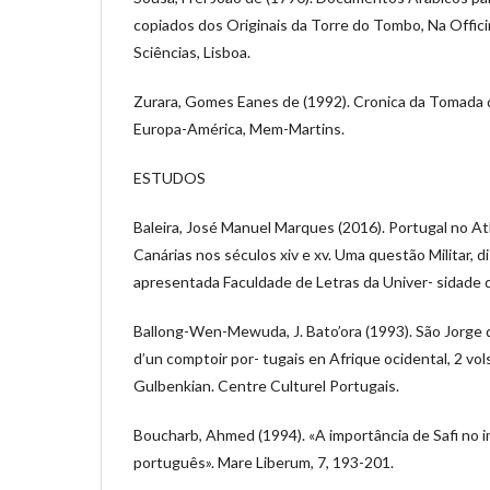
copiados dos Originais da Torre do Tombo, Na Offic
Sciências, Lisboa.
Zurara, Gomes Eanes de (1992). Cronica da Tomada 
Europa-América, Mem-Martins.
ESTUDOS
Baleira, José Manuel Marques (2016). Portugal no At
Canárias nos séculos xiv e xv. Uma questão Militar, 
apresentada Faculdade de Letras da Univer- sidade d
Ballong-Wen-Mewuda, J. Bato’ora (1993). São Jorge d
d’un comptoir por- tugais en Afrique ocidental, 2 vo
Gulbenkian. Centre Culturel Portugais.
Boucharb, Ahmed (1994). «A importância de Safi no i
português». Mare Liberum, 7, 193-201.