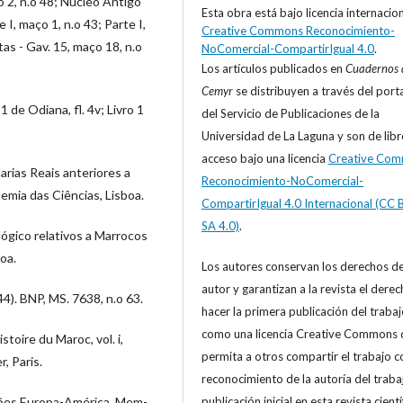
 2, n.o 48; Núcleo Antigo
Esta obra está bajo licencia internacio
I, maço 1, n.o 43; Parte I,
Creative Commons Reconocimiento-
tas - Gav. 15, maço 18, n.o
NoComercial-CompartirIgual 4.0
.
Los artículos publicados en
Cuadernos 
Cemyr
se distribuyen a través del port
1 de Odiana, fl. 4v; Livro 1
del Servicio de Publicaciones de la
Universidad de La Laguna y son de libr
acceso bajo una licencia
Creative Co
rias Reais anteriores a
Reconocimiento-NoComercial-
emia das Ciências, Lisboa.
CompartirIgual 4.0 Internacional (CC 
SA 4.0)
.
ógico relativos a Marrocos
oa.
Los autores conservan los derechos d
autor y garantizan a la revista el derec
). BNP, MS. 7638, n.o 63.
hacer la primera publicación del trabajo
como una licencia Creative Commons 
stoire du Maroc, vol. i,
permita a otros compartir el trabajo c
, Paris.
reconocimiento de la autoría del trabaj
publicación inicial en esta revista cientí
ações Europa-América, Mem-