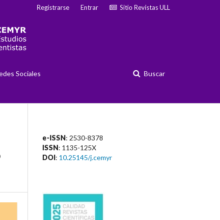
Registrarse
Entrar
Sitio Revistas ULL
edes Sociales
Buscar
e-ISSN
: 2530-8378
ISSN
: 1135-125X
o
DOI
:
10.25145/j.cemyr