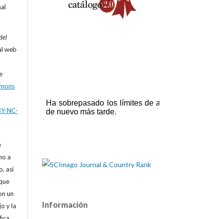
nal
del
al web
e
mmons
BY-NC-
e
ho a
, así
que
on un
Información
o y la
fica.