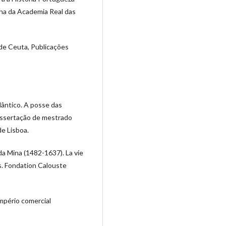
ina da Academia Real das
de Ceuta, Publicações
lântico. A posse das
dissertação de mestrado
e Lisboa.
a Mina (1482-1637). La vie
ls. Fondation Calouste
mpério comercial