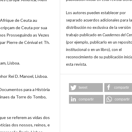
Los autores pueden establecer por
separado acuerdos adicionales para la
d’Afrique de Ceuta au
distribución no exclusiva de la versión
scripçam de Ceuta por sua
trabajo publicado en
Cuadernos del Ce
rnos Prosseguindo as Vezes
(por ejemplo, publicarlo en un reposit
par Pierre de Cénival et Th.
institucional o en un libro), con el
reconocimiento de su publicación inicia
am, Lisboa.
esta revista.
hor Rei D. Manoel, Lisboa.
tweet
compartir
 Documentos para a História
inaes da Torre do Tombo,
compartir
compartir
 que se referem as vidas dos
ticias dos nossos, reinos, e