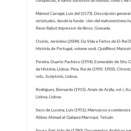
conquistas, e vários sucessos do mundo, tomo i, Na 
Mármol Carvajal, Luís del (1573). Descripción general
vicisitudes, desde la funda- ción del mahometismo h
Rene Rabut impressor de libros, Granada.
Osório, Jerónimo (2004). Da Vida e Feitos de El-Rei D
História de Portugal, volume xxvii, QuidNovi, Matosi
Pereira, Duarte Pacheco (1954). Esmeraldo de Situ 
da História, Lisboa. Pina, Rui de (1901-1903). Chroni
vols., Scriptorio, Lisboa.
Rodrigues, Bernardo (1915). Anais de Arzila, vol. i, 
Lisboa, Lisboa.
Seco de Lucena, Luis (1951). Marruecos a comienzos d
Abbas Ahmad al-Qalqara Marroquí, Tetuán.
Sousa, Frei João de (1790). Documentos Arabicos pa