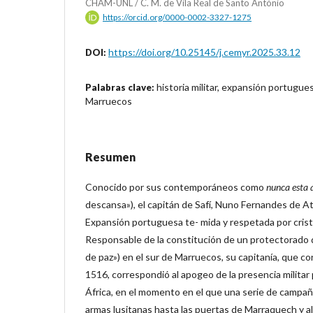
CHAM-UNL / C. M. de Vila Real de Santo António
https://orcid.org/0000-0002-3327-1275
https://doi.org/10.25145/j.cemyr.2025.33.12
DOI:
historia militar, expansión portugues
Palabras clave:
Marruecos
Resumen
Conocido por sus contemporáneos como
nunca
esta
descansa»), el capitán de Safí, Nuno Fernandes de Ata
Expansión portuguesa te- mida y respetada por crist
Responsable de la constitución de un protectorado
de paz») en el sur de Marruecos, su capitanía, que co
1516, correspondió al apogeo de la presencia militar
África, en el momento en el que una serie de campaña
armas lusitanas hasta las puertas de Marraquech y al