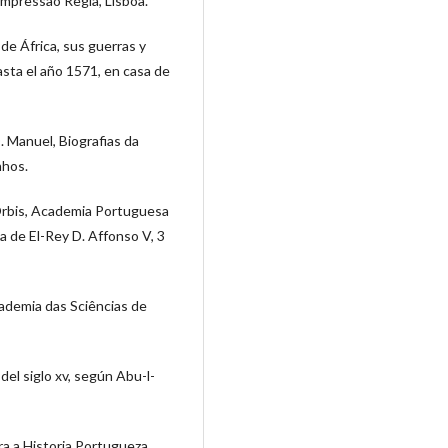
Impressão Regia, Lisboa.
 de África, sus guerras y
asta el año 1571, en casa de
. Manuel, Biografias da
nhos.
Orbis, Academia Portuguesa
ca de El-Rey D. Affonso V, 3
Academia das Sciências de
el siglo xv, según Abu-l-
ra a Historia Portugueza