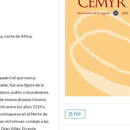
a, norte de África,
quedo
(«el que nunca
íde, fue una figura de la
ianos, judíos y musulmanes.
 de
mouros
de
pazes
(«moros
rrió entre los años 1510 y
 portuguesa en el Norte de
PDF
s victoriosas condujo a las
 Gran Atlas. En este